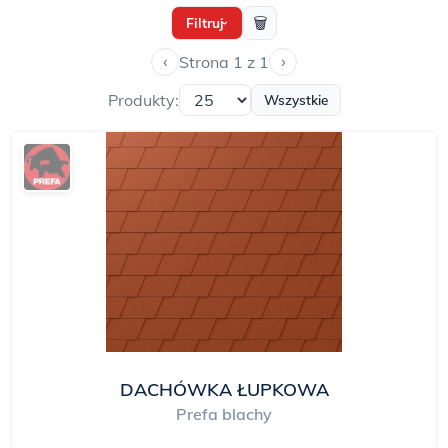
🗑
Filtruj
›
‹
›
Strona 1 z 1
Produkty:
Wszystkie
DACHÓWKA ŁUPKOWA
Prefa blachy