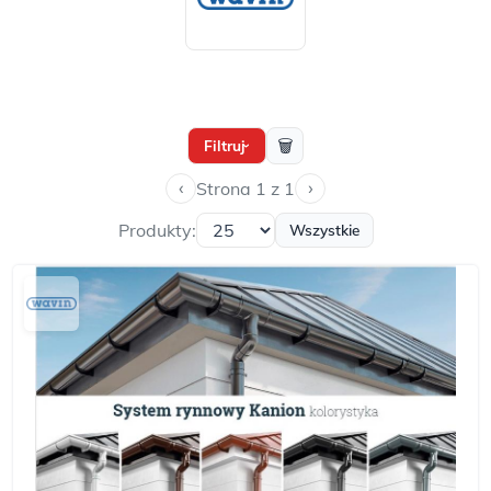
🗑
Filtruj
›
‹
›
Strona 1 z 1
Produkty:
Wszystkie