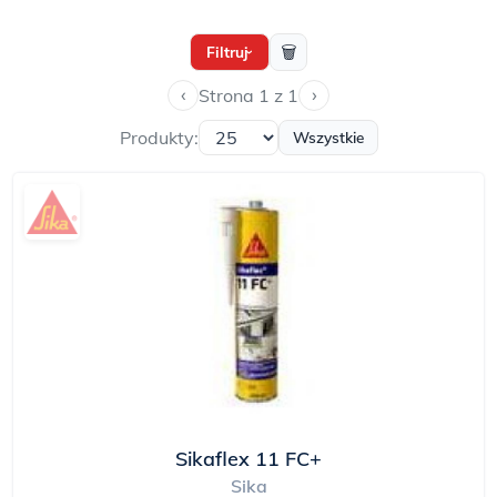
🗑
Filtruj
›
‹
›
Strona 1 z 1
Produkty:
Wszystkie
Sikaflex 11 FC+
Sika