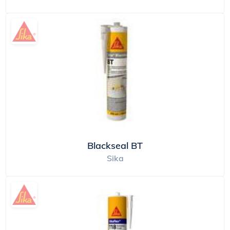
Blackseal BT
Sika