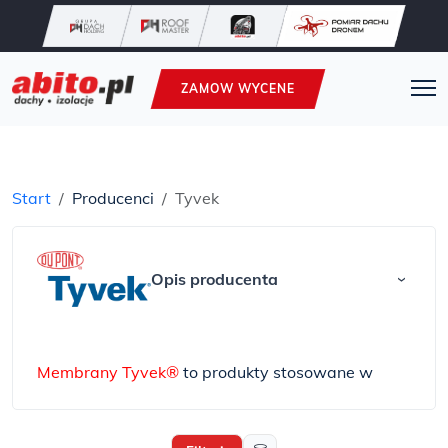
ZAMOW WYCENE
Start
Producenci
Tyvek
Opis producenta
›
Membrany Tyvek®
to produkty stosowane w
budownictwie od ponad 50 lat (w Europie ponad
30 lat), charakteryzują się unikalną budową oraz
wytrzymałością warstwy funkcjonalnej