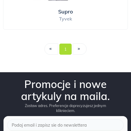
Supro
Tyvek
1
Promocje i nowe
artykuly na maila.
Zostaw adres. Preferencje doprecyzujesz jednym
kliknieciem.