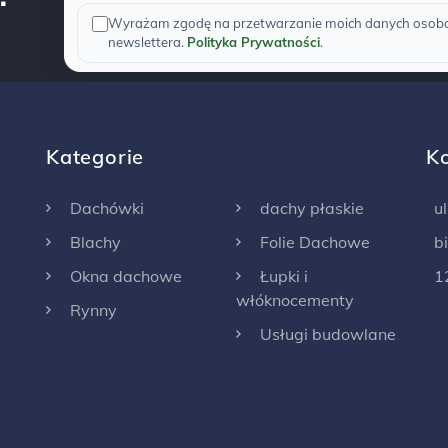
Wyrażam zgodę na przetwarzanie moich danych osobow
newslettera.
Polityka Prywatności
.
Kategorie
K
Dachówki
dachy płaskie
u
Blachy
Folie Dachowe
b
Okna dachowe
Łupki i
1
włóknocementy
Rynny
Usługi budowlane