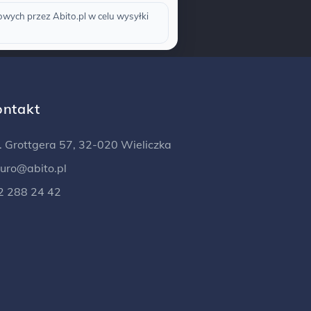
ych przez Abito.pl w celu wysyłki
ontakt
l. Grottgera 57, 32-020 Wieliczka
iuro@abito.pl
2 288 24 42