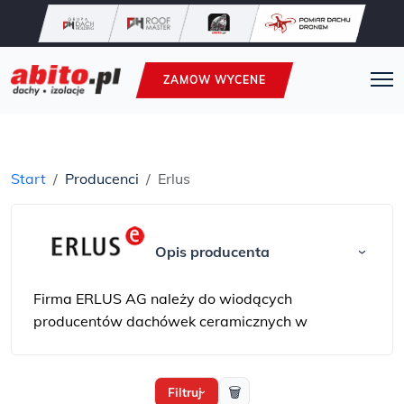
ZAMOW WYCENE
Start
Producenci
Erlus
Opis producenta
›
Firma ERLUS AG należy do wiodących
producentów dachówek ceramicznych w
Niemczech. Firma może poszczycić się 175-letnią
historią i co za tym idzie olbrzymim
doświadczeniem w dziedzinie ceramicznych
🗑
Filtruj
›