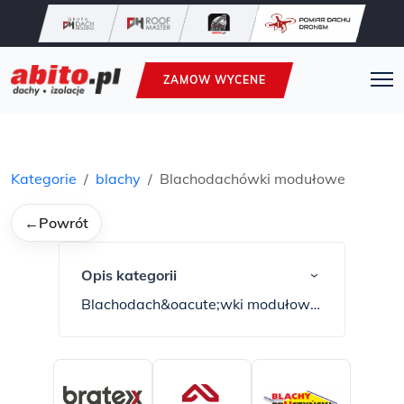
ZAMOW WYCENE
Kategorie
blachy
Blachodachówki modułowe
←
Powrót
Opis kategorii
›
Blachodach&oacute;wki modułowe
Wieliczka, Krak&oacute;w,
Niepołomice
Blachodach&oacute;wka
modułowa to odmiana