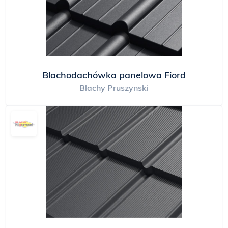
panelu, jak dach&oacute;wkę. W
praktyce widać to na budowie: przy
skomplikowanej bryle zostaje mniej
odpadu niż przy docinaniu długich
arkuszy uszkodzony element
wymienia się pojedynczo, bez
Blachodachówka panelowa Fiord
ruszania całej połaci materiał
Blachy Pruszynski
wnosi się na dach ręcznie, bez
podstawiania sprzętu jedna paleta
zamiast transportu
ponadgabarytowego Kiedy wybrać
blachodach&oacute;wkę modułową
Przy remoncie. Stary materiał
schodzi partiami, nowy wchodzi od
razu za nim. Nie musisz odkrywać
całej połaci naraz i modlić się o
pogodę. Gdy dojazd jest ciasny.
Wąska droga, brama, zabudowa