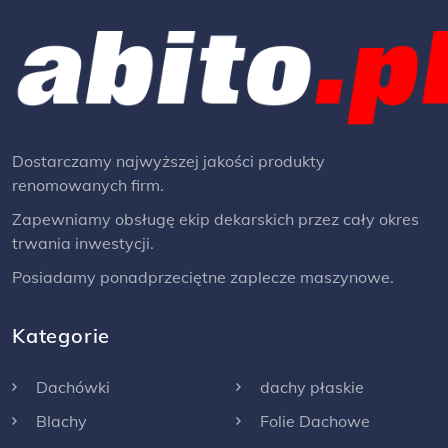
Ocieplenie strop&oacute;w i
podł&oacute;g. Wybierając
Naturheld, wybierasz zdrowie,
oszczędność i spok&oacute;j na
lata. Inwestujesz w rozwiązanie,
kt&oacute;re sprawi, że
Dostarczamy najwyższej jakości produkty
Tw&oacute;j dom będzie nie tylko
renomowanych firm.
budynkiem, ale prawdziwym
azylem &ndash; dla Ciebie i Twoich
Zapewniamy obsługę ekip dekarskich przez cały okres
bliskich.
trwania inwestycji.
Posiadamy ponadprzeciętne zaplecze maszynowe.
Kategorie
Dachówki
dachy płaskie
Blachy
Folie Dachowe