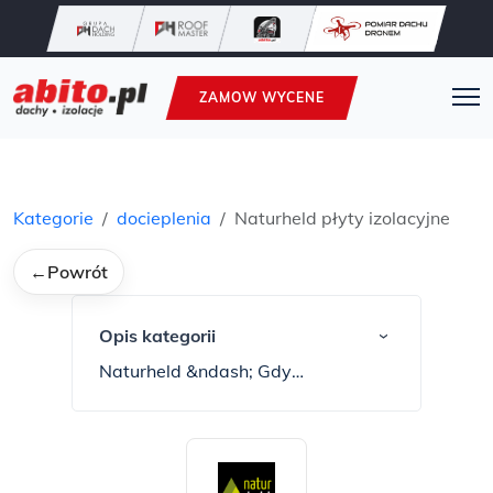
ZAMOW WYCENE
Kategorie
docieplenia
Naturheld płyty izolacyjne
←
Powrót
Opis kategorii
›
Naturheld &ndash; Gdy
Tw&oacute;j dom staje się
bohaterem natury Naturheld to
niemiecki producent, kt&oacute;ry
tworzy ekologiczne ocieplenie