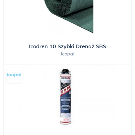
pierwszych producentów materiałów
pokryciowych w Polsce, a także w Grupie BMI
ICOPAL, posiada zarówno certyfikat na system
zarządzania jakością zgodny z normą ISO 9001,
jak i certyfikat na system zarządzania
środowiskiem ISO 14001.
Icodren 10 Szybki Drenaż SBS
BMI ICOPAL Sp. z o.o. jest prekursorem działań
Icopal
pro jakościowych na polskim rynku materiałów
budowlanych. Jednym z elementów tej polityki
jest poddawanie swoich wyrobów ciągłej ocenie
przez niezależną, kompetentną i renomowaną
jednostkę – Centralny Ośrodek Badawczo-
Rozwojowy Przemysłu Izolacji Budowlanej w
Katowicach. Potwierdzeniem najwyższej jakości
produktów Icopal są wielokrotne wyróżnienia i
nagrody Międzynarodowych Targów
Budownictwa "BUDMA" w Poznaniu. Ich
zwieńczeniem jest uhonorowanie Icopal S.A.