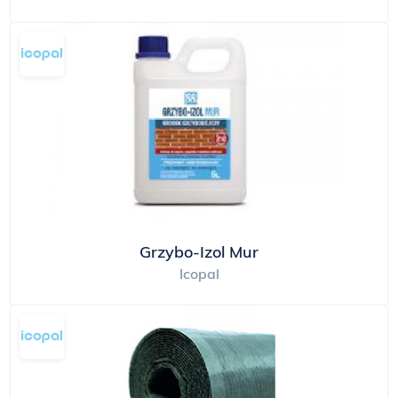
przeciwpożarowe dachów, systemy rynnowe BMI
Icopal, aż po kompleksową ofertę pokryć
dachowych: membrany paroprzepuszczalne,
gonty bitumiczne, płynne masy kauczukowo-
bitumiczne Siplast do zabezpieczeń
hydroizolacyjnych, system pap nowej generacji w
Technologii Szybki Profil® SBS oraz w Technologii
Szybki Syntan® SBS, Szybkie Bariery Generacji X.
Oferta BMI Icopal Sp. z o.o. obejmuje również
lekkie zadaszenia Fastlock®. BMI ICOPAL Sp. z
o.o. świadczy również usługi wykonawcze,
Grzybo-Izol Mur
specjalizujemy się głównie w wykonawstwie
Icopal
dużych i skomplikowanych dachów płaskich.
BMI ICOPAL Sp. z o.o. ciągle ulepsza swoje
wyroby, stosuje najnowsze technologie i dba o
wysoką jakość produktów. Jednocześnie nie
zapomina o środowisku naturalnym. Jako jeden z