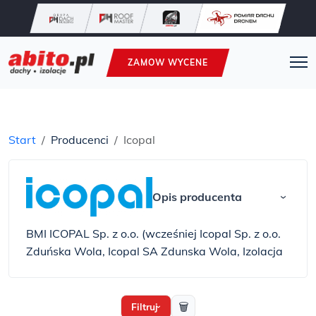
ZAMOW WYCENE
Start
Producenci
Icopal
Opis producenta
›
BMI ICOPAL Sp. z o.o. (wcześniej Icopal Sp. z o.o.
Zduńska Wola, Icopal SA Zdunska Wola, Izolacja
SA Zduńska Wola) jest od ponad 30 lat
wiodącym producentem systemów
hydroizolacyjnych i termoizolacyjnych w Polsce.
🗑
Filtruj
›