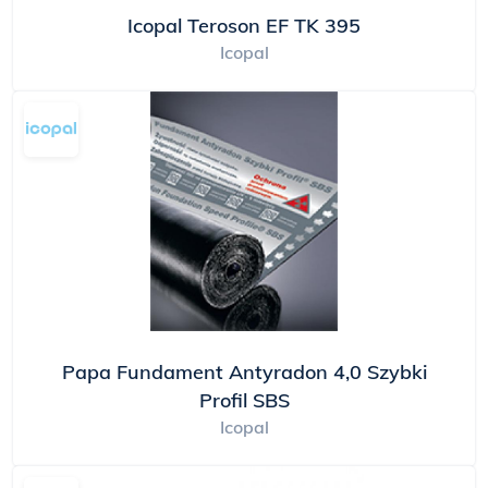
Wielkim Złotym Medalem MTP i tytułem
Icopal Teroson EF TK 395
"Najlepszy z Najlepszych" za produkcję
Icopal
osiągającą światowe standardy.
BMI ICOPAL Sp. z o.o. na swoje produkty i
systemy udziela personalnej Imiennej Gwarancji
Jakości Icopal na okres od 3 do 99 lat. Gwarancje
zarejestrowane są w bazie koncernu ICOPAL i są
możliwe do uzyskania poprzez zarejestrowanie
się na stronie firmowej.
Papa Fundament Antyradon 4,0 Szybki
Profil SBS
Icopal