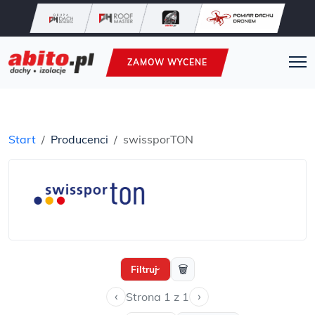
ZAMOW WYCENE
Start
Producenci
swissporTON
🗑
Filtruj
›
‹
›
Strona 1 z 1