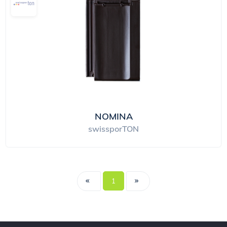
NOMINA
swissporTON
1