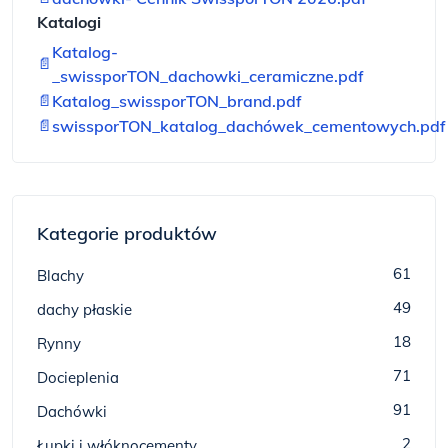
Katalogi
Katalog-
📄
_swissporTON_dachowki_ceramiczne.pdf
📄
Katalog_swissporTON_brand.pdf
📄
swissporTON_katalog_dachówek_cementowych.pdf
Kategorie produktów
61
Blachy
49
dachy płaskie
18
Rynny
71
Docieplenia
91
Dachówki
2
Łupki i włóknocementy