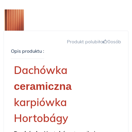
Produkt polubiło
0
osób
Opis produktu :
Dachówka
ceramiczna
karpiówka
Hortobágy