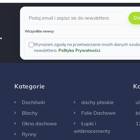
Do
.
Wszystkie newsy
Wyrażam zgodę na przetwarzanie moich danych osobow
newslettera.
Polityka Prywatności
.
Kategorie
K
Dachówki
dachy płaskie
u
Blachy
Folie Dachowe
b
Okna dachowe
Łupki i
1
włóknocementy
Rynny