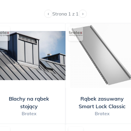
ują szeroki wybór modeli, kolorów i wykończeń, dzięki czem
 domu i swoich indywidualnych upodobań. Niektóre modele
‹
›
Strona 1 z 1
 zatrzaskowe łączenia, które ułatwiają montaż i zapewniają
blachy na rąbek to inwestycja, która się zwraca. Dzięki swoje
ozwalają zaoszczędzić pieniądze na naprawach i konserwacj
ewnością podniesie wartość Twojej nieruchomości. Jeśli pos
y w sobie niezawodność z estetyką, odporność z innowacją, 
rąbek to doskonały wybór!
Blachy na rąbek
Rąbek zasuwany
stojący
Smart Lock Classic
Bratex
Bratex