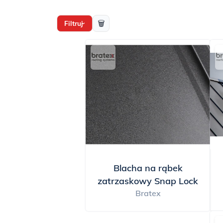
Bratex i Ruukki, ofer
dach do stylu swojego
🗑
Filtruj
›
rozwiązania, takie jak
szczelność. Co więcej, 
kosztom utrzymania, p
imponujący wygląd z p
dachowego, które łącz
prestiżem, blachy na 
Blacha na rąbek
zatrzaskowy Snap Lock
Bratex