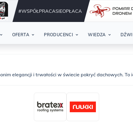
Działamy nieprzerwani
42
#WSPÓŁPRACASIEOPŁACA
OFERTA
PRODUCENCI
WIEDZA
DŹWI
onim elegancji i trwałości w świecie pokryć dachowych. To 
ą sobie ponadczasowy design i najwyższą jakość swojego da
skutecznie chroni Twój dom przed kaprysami pogody, ale tak
prestiżu i wyjątkowego charakteru - to właśnie blachy na
tępne w naszej hurtowni Abito Wieliczka są wykonywane z 
 stal i aluminium. Dzięki temu są niezwykle odporne na koroz
alne warunki atmosferyczne. Możesz być spokojny, że Twój 
 długie lata, zachowując swoje piękno i funkcjonalność bez z
zesnego podejścia do projektowania dachów. Renomowani pr