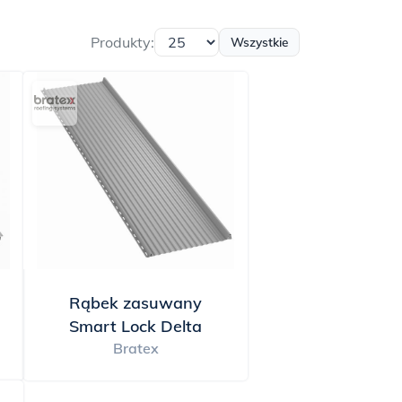
u możesz dopasować
 posiadają innowacyjne
Produkty:
Wszystkie
 jeszcze większą
j trwałości i niskim
i dachu. A ich
zukujesz pokrycia
a funkcjonalność z
Rąbek zasuwany
Smart Lock Delta
Bratex