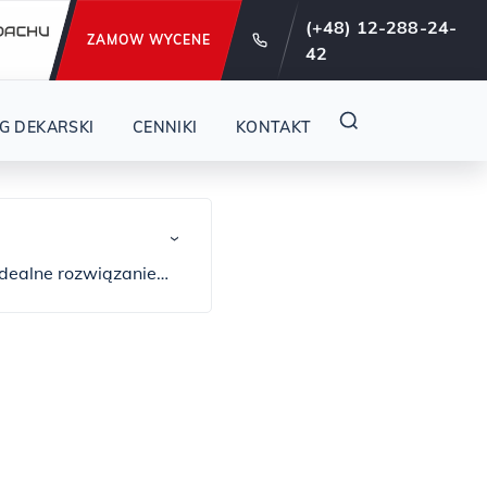
e od 29 lat !
(+48) 12-288-24-
ZAMOW WYCENE
42
G DEKARSKI
CENNIKI
KONTAKT
›
idealne rozwiązanie
chu. Wyobraź sobie
że olśniewa swoim
 rąbek. Te wyjątkowe
najlepszych
ję, uszkodzenia
dach z blachy na rąbek
mian. Blachy na rąbek
oducenci, tacy jak