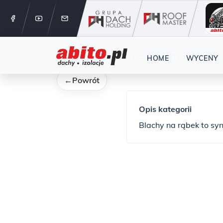
12 288 24 
Kategorie
blachy
Blachy na rąbek
HOME
WYCENY
←
Powrót
Opis kategorii
Blachy na rąbek to syn
dla tych, którzy ceni
dach, który nie tylko 
wyglądem, dodając mu 
pokrycia dachowe dos
materiałów, takich jak
mechaniczne i ekstrem
będzie służył Ci przez
to także wyraz nowoc