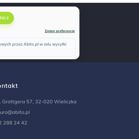
lacz
Zmien preferencje
ych przez Abito.pl w celu wysyłki
ontakt
l. Grottgera 57, 32-020 Wieliczka
iuro@abito.pl
2 288 24 42