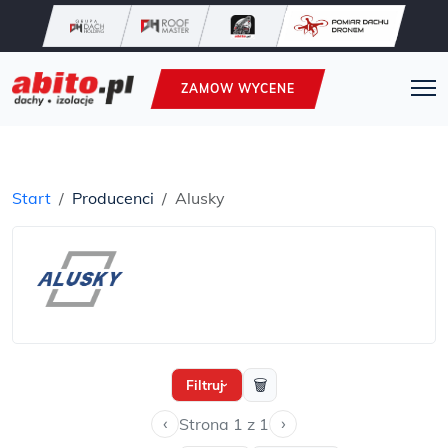
ZAMOW WYCENE
Start
Producenci
Alusky
🗑
Filtruj
›
‹
›
Strona 1 z 1