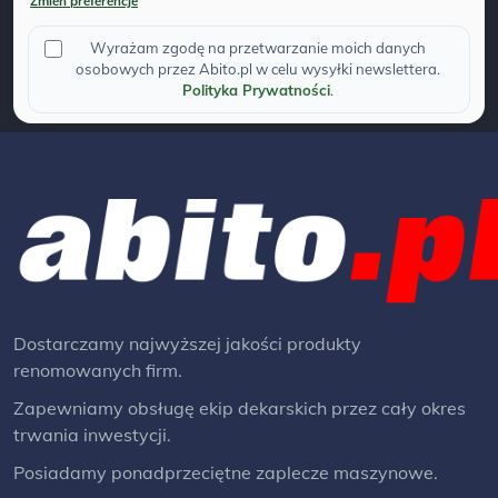
Zmien preferencje
Wyrażam zgodę na przetwarzanie moich danych
osobowych przez Abito.pl w celu wysyłki newslettera.
Polityka Prywatności
.
Dostarczamy najwyższej jakości produkty
renomowanych firm.
Zapewniamy obsługę ekip dekarskich przez cały okres
trwania inwestycji.
Posiadamy ponadprzeciętne zaplecze maszynowe.