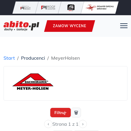
ZAMOW WYCENE
Start
Producenci
MeyerHolsen
🗑
Filtruj
›
‹
›
Strona 1 z 1