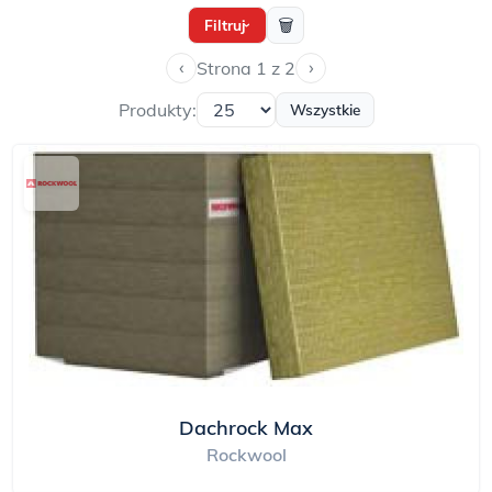
🗑
Filtruj
›
‹
›
Strona 1 z 2
Produkty:
Wszystkie
Dachrock Max
Rockwool