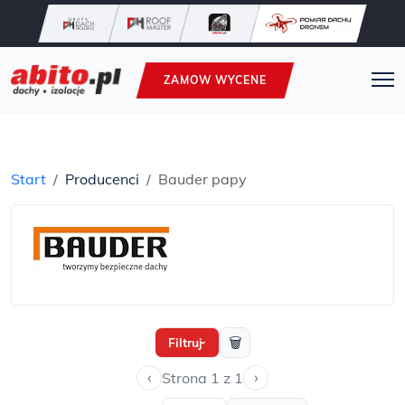
ZAMOW WYCENE
Start
Producenci
Bauder papy
🗑
Filtruj
›
‹
›
Strona 1 z 1