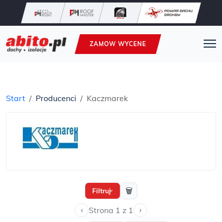
ZAMOW WYCENE
Start
Producenci
Kaczmarek
🗑
Filtruj
›
‹
›
Strona 1 z 1