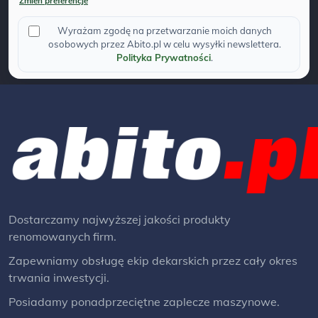
Zmien preferencje
Wyrażam zgodę na przetwarzanie moich danych
osobowych przez Abito.pl w celu wysyłki newslettera.
Polityka Prywatności
.
Dostarczamy najwyższej jakości produkty
renomowanych firm.
Zapewniamy obsługę ekip dekarskich przez cały okres
trwania inwestycji.
Posiadamy ponadprzeciętne zaplecze maszynowe.