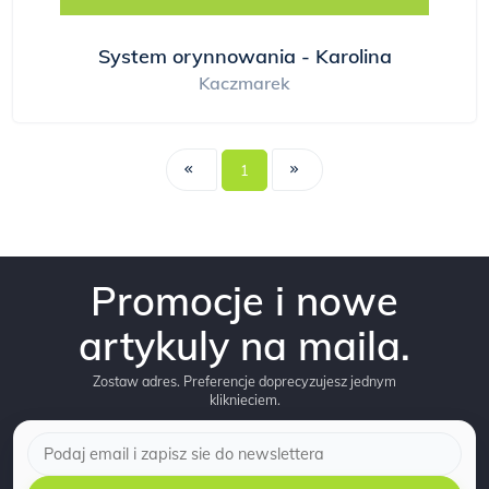
System orynnowania - Karolina
Kaczmarek
1
Promocje i nowe
artykuly na maila.
Zostaw adres. Preferencje doprecyzujesz jednym
kliknieciem.