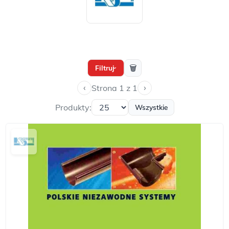
🗑
Filtruj
›
‹
›
Strona 1 z 1
Produkty:
Wszystkie