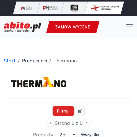
ZAMOW WYCENE
Start
Producenci
Thermano
🗑
Filtruj
›
‹
›
Strona 1 z 1
Produkty:
Wszystkie