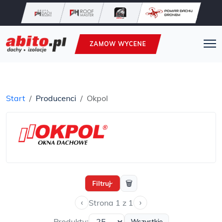
ZAMOW WYCENE
Start
Producenci
Okpol
🗑
Filtruj
›
‹
›
Strona 1 z 1
Produkty:
Wszystkie