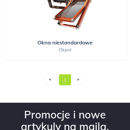
Okna niestandardowe
Okpol
1
Promocje i nowe
artykuly na maila.