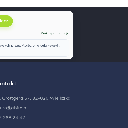
lacz
Zmien preferencje
ych przez Abito.pl w celu wysyłki
ontakt
l. Grottgera 57, 32-020 Wieliczka
iuro@abito.pl
2 288 24 42