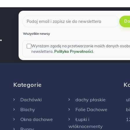
Do
.
Wszystkie newsy
Wyrażam zgodę na przetwarzanie moich danych osobow
newslettera.
Polityka Prywatności
.
Kategorie
K
Dachówki
dachy płaskie
u
Blachy
Folie Dachowe
b
Okna dachowe
Łupki i
1
włóknocementy
Rynny