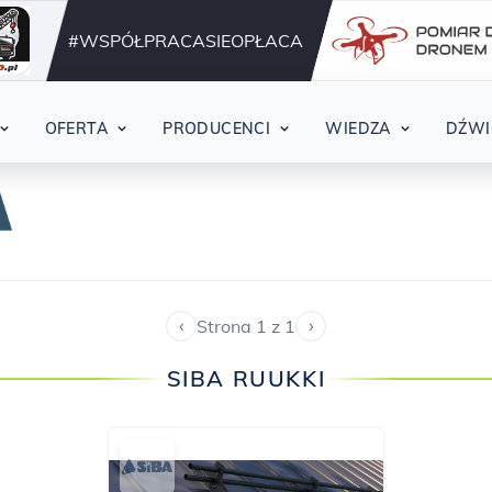
Działamy nieprzerwani
42
#WSPÓŁPRACASIEOPŁACA
OFERTA
PRODUCENCI
WIEDZA
DŹWI
‹
›
Strona 1 z 1
SIBA RUUKKI