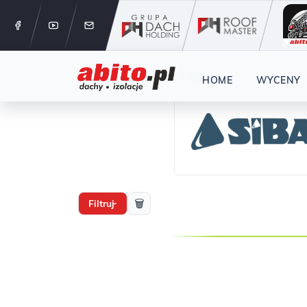
12 288 24 
Start
Producenci
Siba
HOME
WYCENY
🗑
Filtruj
›