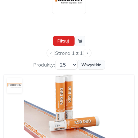
🗑
Filtruj
›
‹
›
Strona 1 z 1
Produkty:
Wszystkie