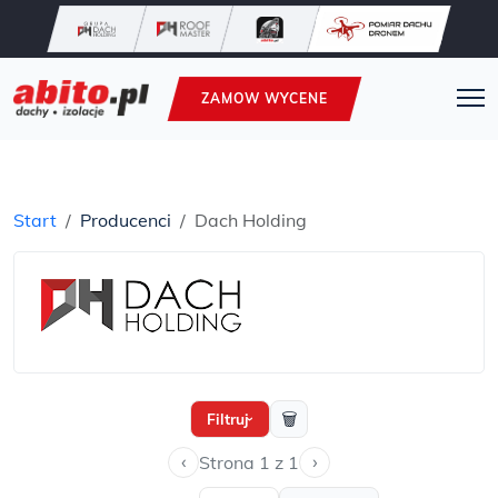
ZAMOW WYCENE
Start
Producenci
Dach Holding
🗑
Filtruj
›
‹
›
Strona 1 z 1