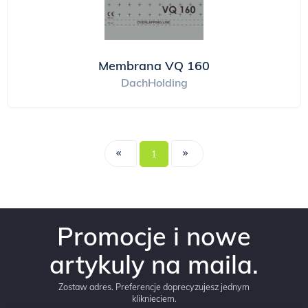
Membrana VQ 160
DachHolding
1
Promocje i nowe
artykuly na maila.
Zostaw adres. Preferencje doprecyzujesz jednym
kliknieciem.