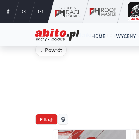
12 288 24 
Kategorie
docieplenia
Termoizolacja T
HOME
WYCENY
←
Powrót
🗑
Filtruj
›