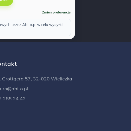
Zmien preferencje
ych przez Abito.pl w celu wysyłki
ontakt
l. Grottgera 57, 32-020 Wieliczka
iuro@abito.pl
2 288 24 42