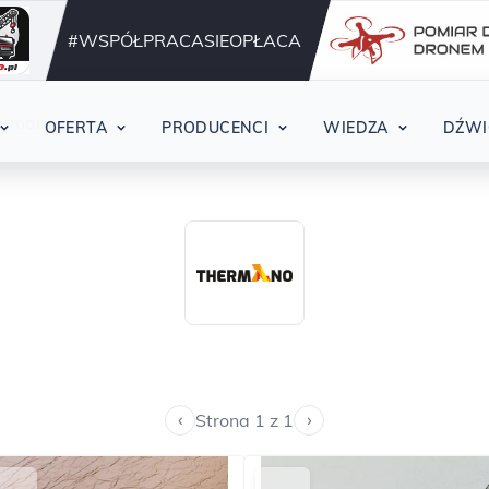
Działamy nieprzerwani
42
#WSPÓŁPRACASIEOPŁACA
hermano
OFERTA
PRODUCENCI
WIEDZA
DŹWI
‹
›
Strona 1 z 1