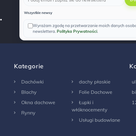
.
Wszystkie newsy
Wyrażam zgodę na przetwarzanie moich danych osobow
newslettera.
Polityka Prywatności
.
Kategorie
K
Dachówki
dachy płaskie
u
Blachy
Folie Dachowe
b
Okna dachowe
Łupki i
1
włóknocementy
Rynny
Usługi budowlane