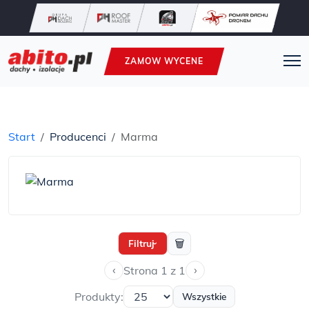
ZAMOW WYCENE
Start
Producenci
Marma
🗑
Filtruj
›
‹
›
Strona 1 z 1
Produkty:
Wszystkie