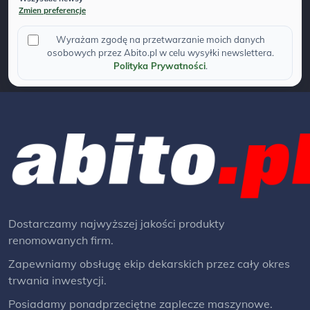
Zmien preferencje
Wyrażam zgodę na przetwarzanie moich danych
osobowych przez Abito.pl w celu wysyłki newslettera.
Polityka Prywatności
.
Dostarczamy najwyższej jakości produkty
renomowanych firm.
Zapewniamy obsługę ekip dekarskich przez cały okres
trwania inwestycji.
Posiadamy ponadprzeciętne zaplecze maszynowe.