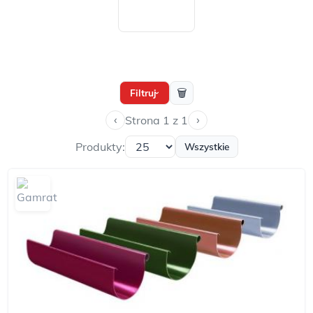
🗑
Filtruj
›
‹
›
Strona 1 z 1
Produkty:
Wszystkie