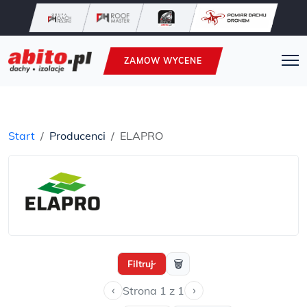
ZAMOW WYCENE
Start
Producenci
ELAPRO
🗑
Filtruj
›
‹
›
Strona 1 z 1