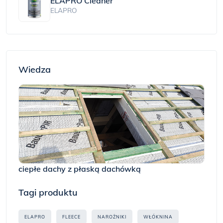
ELAPRO Cleaner
ELAPRO
Wiedza
ciepłe dachy z płaską dachówką
Tagi produktu
ELAPRO
FLEECE
NAROŻNIKI
WŁÓKNINA