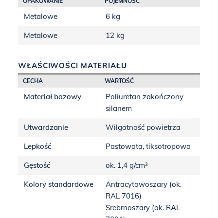
OPAKOWANIE
POJEMNOŚĆ
Metalowe
6 kg
Metalowe
12 kg
WŁAŚCIWOŚCI MATERIAŁU
CECHA
WARTOŚĆ
Materiał bazowy
Poliuretan zakończony
silanem
Utwardzanie
Wilgotność powietrza
Lepkość
Pastowata, tiksotropowa
Gęstość
ok. 1,4 g/cm³
Kolory standardowe
Antracytowoszary (ok.
RAL 7016)
Srebrnoszary (ok. RAL