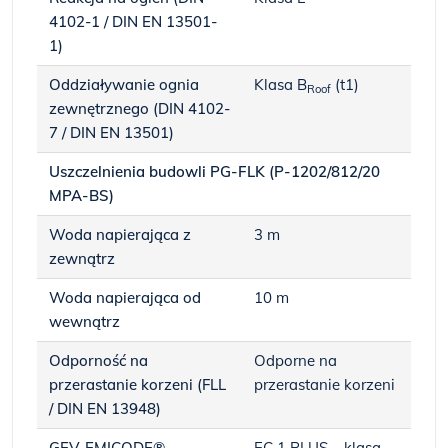
4102-1 / DIN EN 13501-
1)
Oddziaływanie ognia
Klasa B
(t1)
Roof
zewnętrznego (DIN 4102-
7 / DIN EN 13501)
Uszczelnienia budowli PG-FLK (P-1202/812/20
MPA-BS)
Woda napierająca z
3 m
zewnątrz
Woda napierająca od
10 m
wewnątrz
Odporność na
Odporne na
przerastanie korzeni (FLL
przerastanie korzeni
/ DIN EN 13948)
GEV-EMICODE®
EC 1 PLUS – klasa