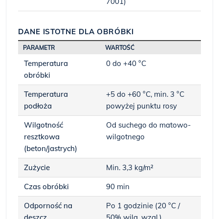
7001)
DANE ISTOTNE DLA OBRÓBKI
PARAMETR
WARTOŚĆ
Temperatura
0 do +40 °C
obróbki
Temperatura
+5 do +60 °C, min. 3 °C
podłoża
powyżej punktu rosy
Wilgotność
Od suchego do matowo-
resztkowa
wilgotnego
(beton/jastrych)
Zużycie
Min. 3,3 kg/m²
Czas obróbki
90 min
Odporność na
Po 1 godzinie (20 °C /
deszcz
50% wilg. wzgl.)