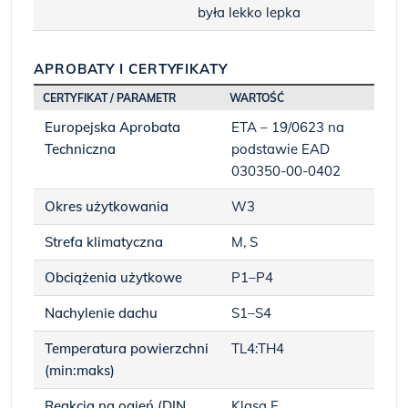
była lekko lepka
APROBATY I CERTYFIKATY
CERTYFIKAT / PARAMETR
WARTOŚĆ
Europejska Aprobata
ETA – 19/0623 na
Techniczna
podstawie EAD
030350-00-0402
Okres użytkowania
W3
Strefa klimatyczna
M, S
Obciążenia użytkowe
P1–P4
Nachylenie dachu
S1–S4
Temperatura powierzchni
TL4:TH4
(min:maks)
Reakcja na ogień (DIN
Klasa E