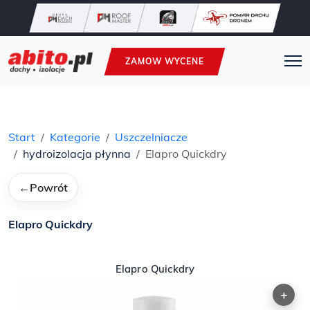
ZAMOW WYCENE
Start
Kategorie
Uszczelniacze
hydroizolacja płynna
Elapro Quickdry
←
Powrót
Elapro Quickdry
Elapro Quickdry
+