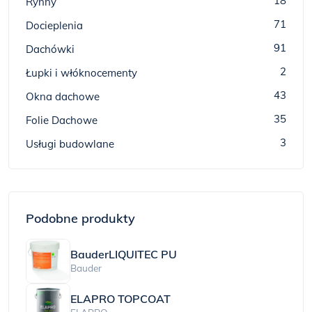
18
Rynny
71
Docieplenia
91
Dachówki
2
Łupki i włóknocementy
43
Okna dachowe
35
Folie Dachowe
3
Usługi budowlane
Podobne produkty
BauderLIQUITEC PU
Bauder
ELAPRO TOPCOAT