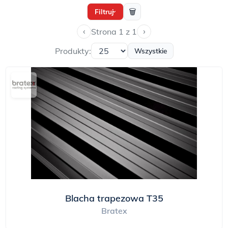
🗑
Filtruj
›
‹
›
Strona 1 z 1
Produkty:
Wszystkie
Blacha trapezowa T35
Bratex