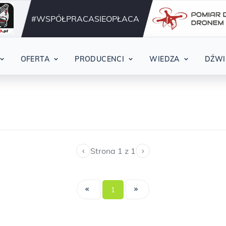
Działamy nieprzerwani
42
#WSPÓŁPRACASIEOPŁACA
OFERTA
PRODUCENCI
WIEDZA
DŹWI
‹
›
Strona 1 z 1
1