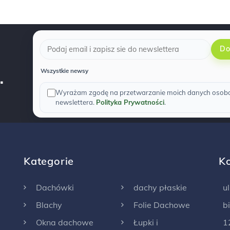
Do
.
Wszystkie newsy
Wyrażam zgodę na przetwarzanie moich danych osobow
newslettera.
Polityka Prywatności
.
Kategorie
K
Dachówki
dachy płaskie
u
Blachy
Folie Dachowe
b
Okna dachowe
Łupki i
1