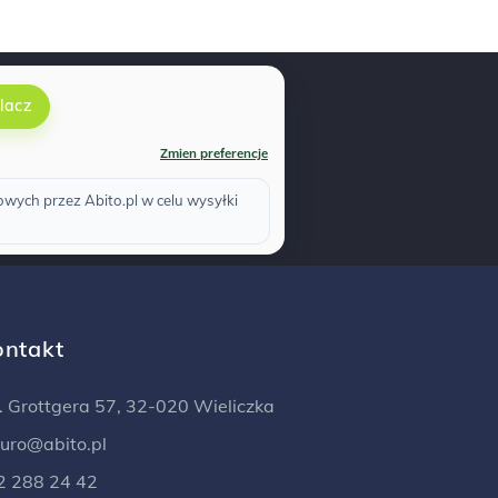
lacz
Zmien preferencje
ych przez Abito.pl w celu wysyłki
ontakt
l. Grottgera 57, 32-020 Wieliczka
iuro@abito.pl
2 288 24 42