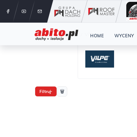
12 288 24 
Start
Producenci
Vilpe
HOME
WYCENY
🗑
Filtruj
›