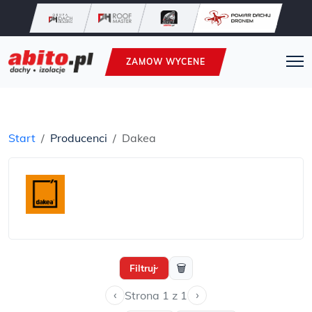
ZAMOW WYCENE
Start
Producenci
Dakea
🗑
Filtruj
›
‹
›
Strona 1 z 1