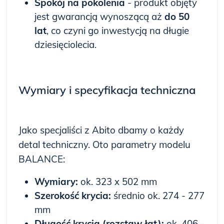
Spokój na pokolenia
- produkt objęty
jest gwarancją wynoszącą aż
do 50
lat
, co czyni go inwestycją na długie
dziesięciolecia.
Wymiary i specyfikacja techniczna
Jako specjaliści z Abito dbamy o każdy
detal techniczny. Oto parametry modelu
BALANCE:
Wymiary:
ok. 323 x 502 mm
Szerokość krycia:
średnio ok. 274 - 277
mm
Długość krycia (rozstaw łat):
ok. 406 -