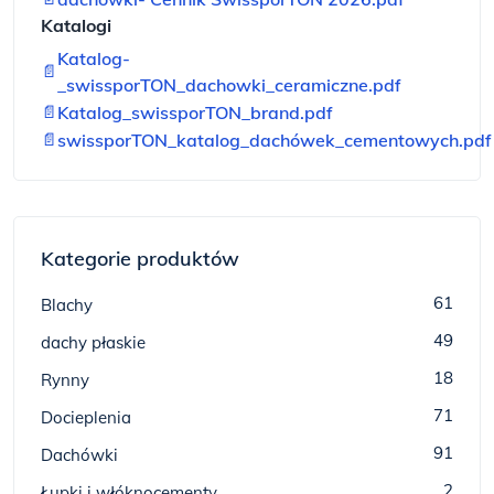
Katalogi
Katalog-
📄
_swissporTON_dachowki_ceramiczne.pdf
📄
Katalog_swissporTON_brand.pdf
📄
swissporTON_katalog_dachówek_cementowych.pdf
Kategorie produktów
61
Blachy
49
dachy płaskie
18
Rynny
71
Docieplenia
91
Dachówki
2
Łupki i włóknocementy