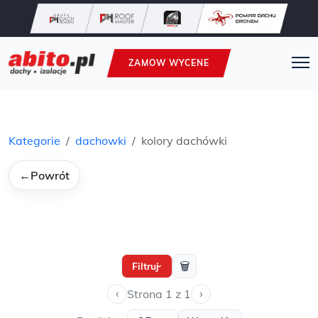
ZAMOW WYCENE
Kategorie
dachowki
kolory dachówki
←
Powrót
🗑
Filtruj
›
‹
›
Strona 1 z 1