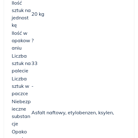
Ilość
sztuk na
20 kg
jednost
kę
Ilość w
opakow
?
aniu
Liczba
sztuk na
33
palecie
Liczba
sztuk w
-
paczce
Niebezp
ieczne
Asfalt naftowy, etylobenzen, ksylen,
substan
cje
Opako