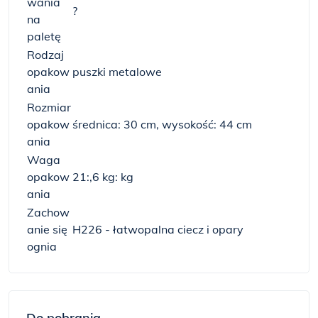
wania
?
na
paletę
Rodzaj
opakow
puszki metalowe
ania
Rozmiar
opakow
średnica: 30 cm, wysokość: 44 cm
ania
Waga
opakow
21:,6 kg: kg
ania
Zachow
anie się
H226 - łatwopalna ciecz i opary
ognia
Do pobrania