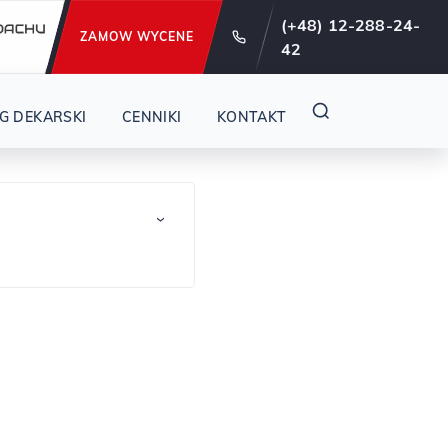
e od 29 lat !
(+48) 12-288-24-
ZAMOW WYCENE
42
G DEKARSKI
CENNIKI
KONTAKT
›