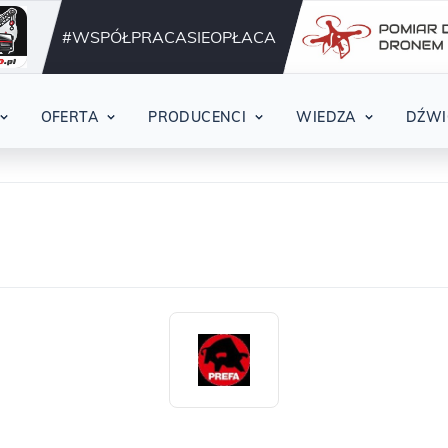
Działamy nieprzerwani
42
#WSPÓŁPRACASIEOPŁACA
OFERTA
PRODUCENCI
WIEDZA
DŹWI