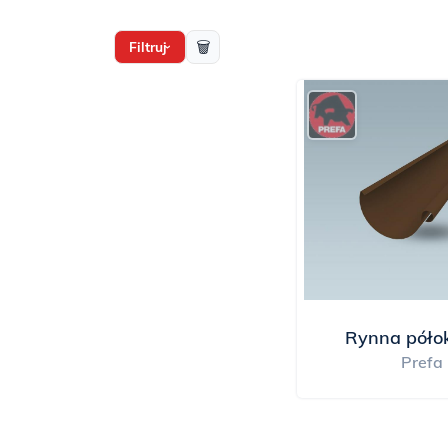
🗑
Filtruj
›
Rynna póło
Prefa