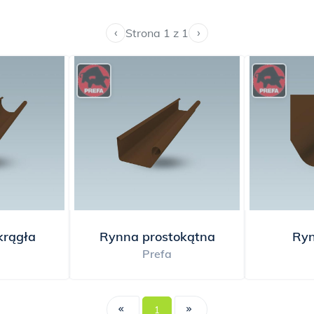
‹
›
Strona 1 z 1
krągła
Rynna prostokątna
Ryn
Prefa
1