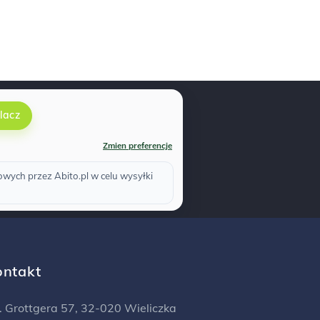
lacz
Zmien preferencje
ych przez Abito.pl w celu wysyłki
ontakt
l. Grottgera 57, 32-020 Wieliczka