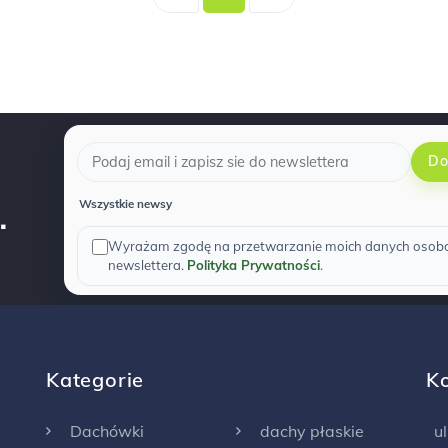
Do
.
Wszystkie newsy
Wyrażam zgodę na przetwarzanie moich danych osobow
newslettera.
Polityka Prywatności
.
Kategorie
K
Dachówki
dachy płaskie
u