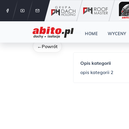
12 288 24 
Kategorie
undefined
Prefa
HOME
WYCENY
←
Powrót
Opis kategorii
opis kategorii 2