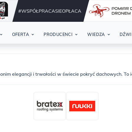
Działamy nieprzerwani
42
#WSPÓŁPRACASIEOPŁACA
OFERTA
PRODUCENCI
WIEDZA
DŹWI
onim elegancji i trwałości w świecie pokryć dachowych. To 
ą sobie ponadczasowy design i najwyższą jakość swojego da
skutecznie chroni Twój dom przed kaprysami pogody, ale tak
prestiżu i wyjątkowego charakteru - to właśnie blachy na
tępne w naszej hurtowni Abito Wieliczka są wykonywane z 
 stal i aluminium. Dzięki temu są niezwykle odporne na koroz
alne warunki atmosferyczne. Możesz być spokojny, że Twój 
 długie lata, zachowując swoje piękno i funkcjonalność bez z
zesnego podejścia do projektowania dachów. Renomowani pr