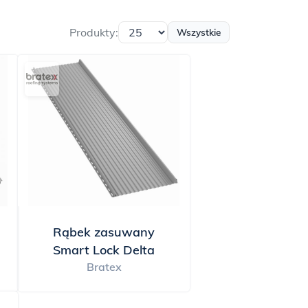
u możesz dopasować
 posiadają innowacyjne
Produkty:
Wszystkie
 jeszcze większą
j trwałości i niskim
i dachu. A ich
zukujesz pokrycia
a funkcjonalność z
Rąbek zasuwany
Smart Lock Delta
Bratex