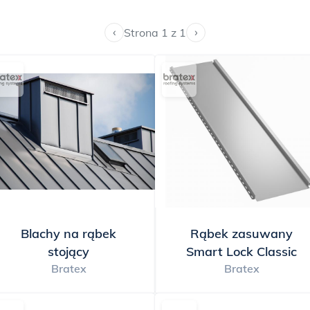
ują szeroki wybór modeli, kolorów i wykończeń, dzięki czem
 domu i swoich indywidualnych upodobań. Niektóre modele
‹
›
Strona 1 z 1
 zatrzaskowe łączenia, które ułatwiają montaż i zapewniają
blachy na rąbek to inwestycja, która się zwraca. Dzięki swoje
ozwalają zaoszczędzić pieniądze na naprawach i konserwacj
ewnością podniesie wartość Twojej nieruchomości. Jeśli pos
y w sobie niezawodność z estetyką, odporność z innowacją, 
rąbek to doskonały wybór!
Blachy na rąbek
Rąbek zasuwany
stojący
Smart Lock Classic
Bratex
Bratex