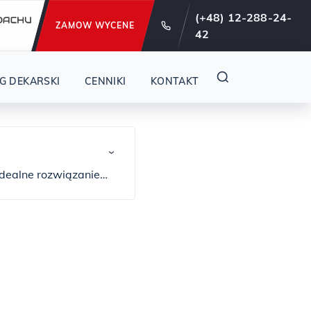
e od 29 lat !
(+48) 12-288-24-
ZAMOW WYCENE
42
G DEKARSKI
CENNIKI
KONTAKT
›
idealne rozwiązanie
chu. Wyobraź sobie
że olśniewa swoim
 rąbek. Te wyjątkowe
najlepszych
ję, uszkodzenia
dach z blachy na rąbek
mian. Blachy na rąbek
oducenci, tacy jak