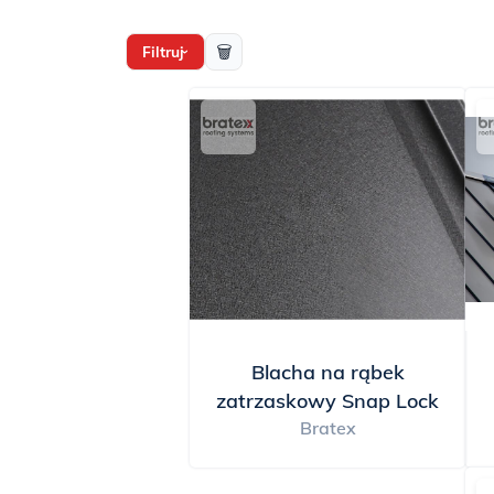
Bratex i Ruukki, ofer
dach do stylu swojego
🗑
Filtruj
›
rozwiązania, takie jak
szczelność. Co więcej, 
kosztom utrzymania, p
imponujący wygląd z p
dachowego, które łącz
prestiżem, blachy na 
Blacha na rąbek
zatrzaskowy Snap Lock
Bratex