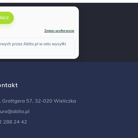
lacz
Zmien preferencje
ych przez Abito.pl w celu wysyłki
ontakt
l. Grottgera 57, 32-020 Wieliczka
iuro@abito.pl
2 288 24 42