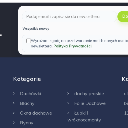
Do
.
Wszystkie newsy
Wyrażam zgodę na przetwarzanie moich danych osobow
newslettera.
Polityka Prywatności
.
Kategorie
K
Dachówki
dachy płaskie
u
Blachy
Folie Dachowe
b
Okna dachowe
Łupki i
1
włóknocementy
Rynny