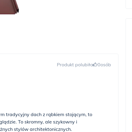
Produkt polubiło
0
osób
ym tradycyjny dach z rąbkiem stojącym, to
glądzie. To skromny, ale szykowny i
nych stylów architektonicznych.