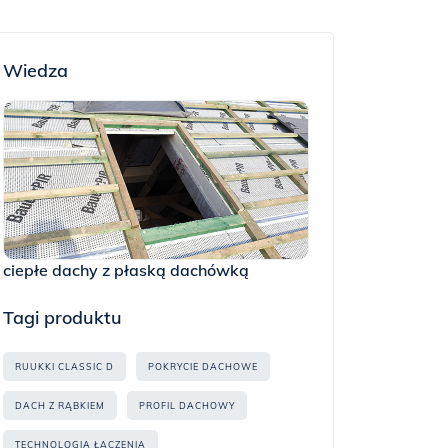
Wiedza
ciepłe dachy z płaską dachówką
Tagi produktu
RUUKKI CLASSIC D
POKRYCIE DACHOWE
DACH Z RĄBKIEM
PROFIL DACHOWY
TECHNOLOGIA ŁĄCZENIA