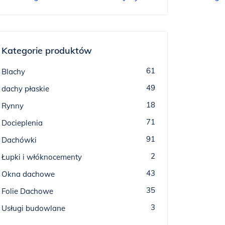
Kategorie produktów
61
Blachy
49
dachy płaskie
18
Rynny
71
Docieplenia
91
Dachówki
2
Łupki i włóknocementy
43
Okna dachowe
35
Folie Dachowe
3
Usługi budowlane