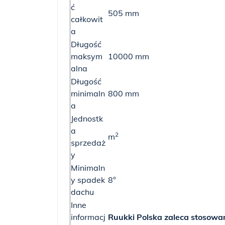
ć
505 mm
całkowit
a
Długość
maksym
10000 mm
alna
Długość
minimaln
800 mm
a
Jednostk
a
2
m
sprzedaż
y
Minimaln
y spadek
8°
dachu
Inne
informacj
Ruukki Polska zaleca stosowa