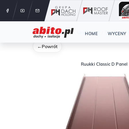
12 288 24 
Start
Kategorie
Undefined
Blachy na 
HOME
WYCENY
←
Powrót
Ruukki Classic D Panel