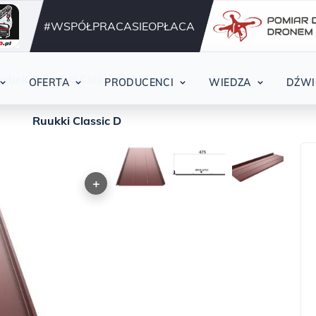
Działamy nieprzerwani
42
#WSPÓŁPRACASIEOPŁACA
rąbek
Ruukki Classic D
OFERTA
PRODUCENCI
WIEDZA
DŹWI
Ruukki Classic D
+