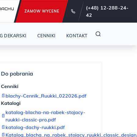
e od 29 lat !
(+48) 12-288-24-
ZAMOW WYCENE
42
G DEKARSKI
CENNIKI
KONTAKT
Do pobrania
Cenniki
📄
blachy-Cennik_Ruukki_022026.pdf
Katalogi
katalog-blacha-na-rabek-stojacy-
📄
ruukki-classic-pro.pdf
📄
katalog-dachy-ruukki.pdf
📄
Katalog_blacha_na_rabek_stojacy_ruukki_classic_design