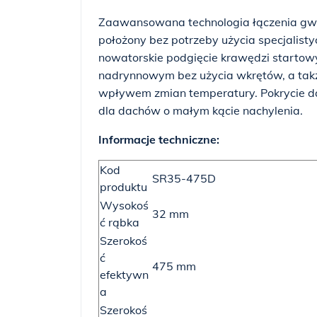
Zaawansowana technologia łączenia gwar
położony bez potrzeby użycia specjalist
nowatorskie podgięcie krawędzi startow
nadrynnowym bez użycia wkrętów, a takż
wpływem zmian temperatury. Pokrycie da
dla dachów o małym kącie nachylenia.
Informacje techniczne:
Kod
SR35-475D
produktu
Wysokoś
32 mm
ć rąbka
Szerokoś
ć
475 mm
efektywn
a
Szerokoś