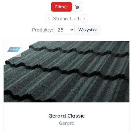
🗑
Filtruj
›
‹
›
Strona 1 z 1
Produkty:
Wszystkie
Gerard Classic
Gerard