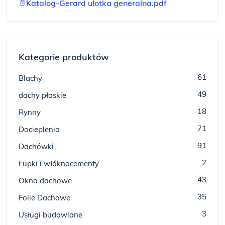
📄
Katalog-Gerard ulotka generalna.pdf
Kategorie produktów
61
Blachy
49
dachy płaskie
18
Rynny
71
Docieplenia
91
Dachówki
2
Łupki i włóknocementy
43
Okna dachowe
35
Folie Dachowe
3
Usługi budowlane