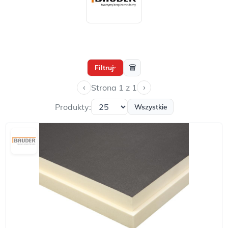
🗑
Filtruj
›
‹
›
Strona 1 z 1
Produkty:
Wszystkie