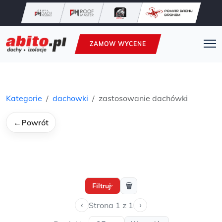
ZAMOW WYCENE
Kategorie
dachowki
zastosowanie dachówki
←
Powrót
🗑
Filtruj
›
‹
›
Strona 1 z 1