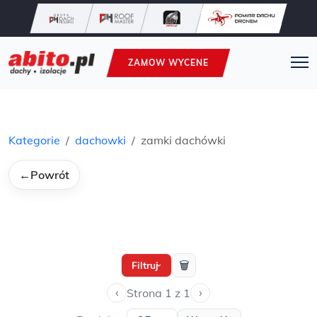
ZAMOW WYCENE
Kategorie
dachowki
zamki dachówki
←
Powrót
🗑
Filtruj
›
‹
›
Strona 1 z 1