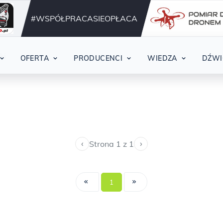
Działamy nieprzerwani
42
#WSPÓŁPRACASIEOPŁACA
ki
OFERTA
PRODUCENCI
WIEDZA
DŹWI
‹
›
Strona 1 z 1
1