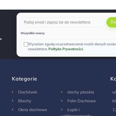
Do
.
Wszystkie newsy
Wyrażam zgodę na przetwarzanie moich danych osobow
newslettera.
Polityka Prywatności
.
Kategorie
K
Dachówki
dachy płaskie
u
Blachy
Folie Dachowe
b
Okna dachowe
Łupki i
1
włóknocementy