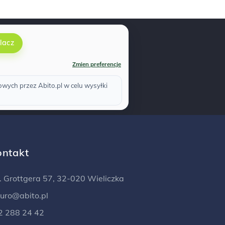
lacz
Zmien preferencje
ych przez Abito.pl w celu wysyłki
ontakt
l. Grottgera 57, 32-020 Wieliczka
iuro@abito.pl
2 288 24 42