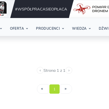
Działamy nieprzerwani
42
#WSPÓŁPRACASIEOPŁACA
OFERTA
PRODUCENCI
WIEDZA
DŹWI
‹
›
Strona 1 z 1
1