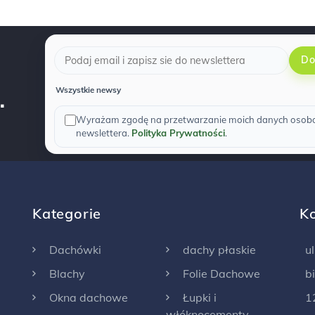
Do
.
Wszystkie newsy
Wyrażam zgodę na przetwarzanie moich danych osobow
newslettera.
Polityka Prywatności
.
Kategorie
K
Dachówki
dachy płaskie
u
Blachy
Folie Dachowe
b
Okna dachowe
Łupki i
1
włóknocementy