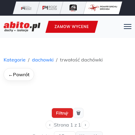
ZAMOW WYCENE
Kategorie
dachowki
trwałość dachówki
←
Powrót
🗑
Filtruj
›
‹
›
Strona 1 z 1