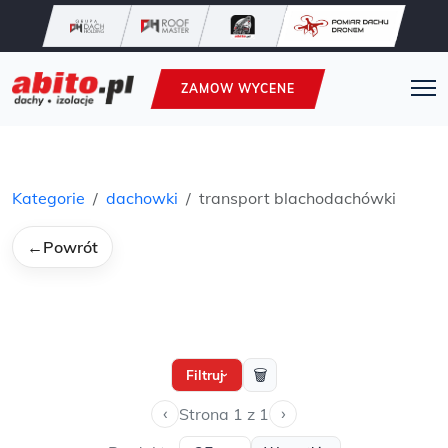
ZAMOW WYCENE
Kategorie
dachowki
transport blachodachówki
←
Powrót
🗑
Filtruj
›
‹
›
Strona 1 z 1