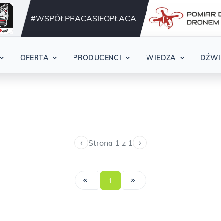
Działamy nieprzerwani
42
#WSPÓŁPRACASIEOPŁACA
OFERTA
PRODUCENCI
WIEDZA
DŹWI
‹
›
Strona 1 z 1
1