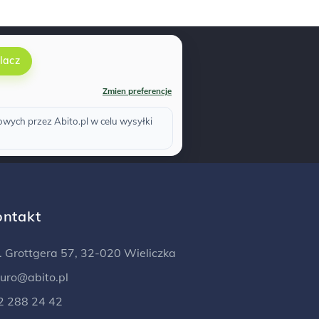
lacz
Zmien preferencje
ych przez Abito.pl w celu wysyłki
ontakt
l. Grottgera 57, 32-020 Wieliczka
iuro@abito.pl
2 288 24 42