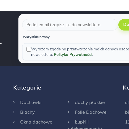
Do
.
Wszystkie newsy
Wyrażam zgodę na przetwarzanie moich danych osobow
newslettera.
Polityka Prywatności
.
Kategorie
K
Dachówki
dachy płaskie
u
Blachy
Folie Dachowe
b
Okna dachowe
Łupki i
1
włóknocementy