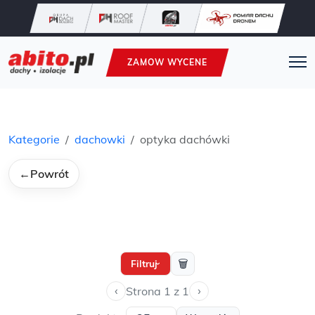
ZAMOW WYCENE
Kategorie
dachowki
optyka dachówki
←
Powrót
🗑
Filtruj
›
‹
›
Strona 1 z 1